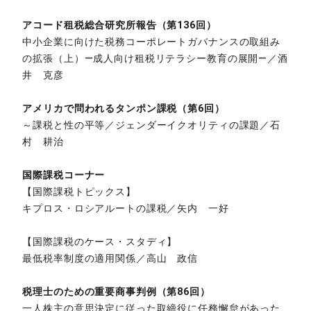
アコード租税総合研究所報告（第136回）
中小企業に向けた税務コーポレートガバナンスの取組み
の拡張（上）―成人向け租税リテラシー教育の展開―／酒
井 克彦
アメリカで問われるタンポン課税（第6回）
～課税と性の平等／ジェンダーイクオリティの課題／石
村 耕治
国際課税コーナー
【国際課税トピックス】
キプロス・ロシアルートの課税／矢内 一好
【国際課税のケース・スタディ】
最低税率制度の適用関係／高山 政信
税理士のための重要商事判例（第86回）
一人株主の意思決定に従った取締役に任務懈怠があった