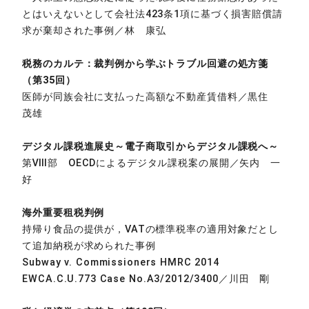
とはいえないとして会社法423条1項に基づく損害賠償請
求が棄却された事例／林 康弘
税務のカルテ：裁判例から学ぶトラブル回避の処方箋
（第35回）
医師が同族会社に支払った高額な不動産賃借料／黒住
茂雄
デジタル課税進展史～電子商取引からデジタル課税へ～
第Ⅷ部 OECDによるデジタル課税案の展開／矢内 一
好
海外重要租税判例
持帰り食品の提供が，VATの標準税率の適用対象だとし
て追加納税が求められた事例
Subway v. Commissioners HMRC 2014
EWCA.C.U.773 Case No.A3/2012/3400／川田 剛