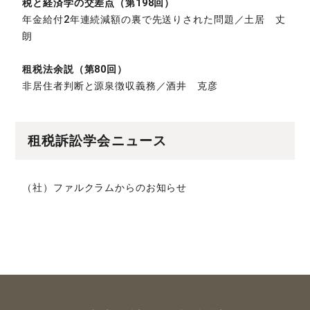
税と経済学の交差点（第198回）
年金給付2年連続減額の裏で先送りされた問題／土居 丈
朗
租税法余説（第80回）
非居住者判断と源泉徴収義務／酒井 克彦
租税訴訟学会ニュース
（社）ファルクラムからのお知らせ