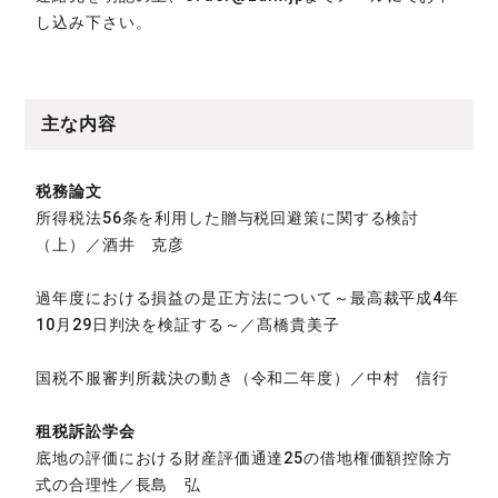
し込み下さい。
主な内容
税務論文
所得税法56条を利用した贈与税回避策に関する検討
（上）／酒井 克彦
過年度における損益の是正方法について～最高裁平成4年
10月29日判決を検証する～／髙橋貴美子
国税不服審判所裁決の動き（令和二年度）／中村 信行
租税訴訟学会
底地の評価における財産評価通達25の借地権価額控除方
式の合理性／長島 弘