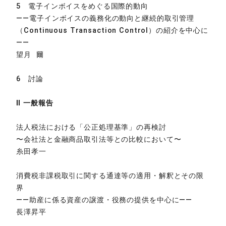
5 電子インボイスをめぐる国際的動向
——電子インボイスの義務化の動向と継続的取引管理
（Continuous Transaction Control）の紹介を中心に
——
望月 爾
6 討論
Ⅱ 一般報告
法人税法における「公正処理基準」の再検討
〜会社法と金融商品取引法等との比較において〜
糸田孝一
消費税非課税取引に関する通達等の適用・解釈とその限
界
——助産に係る資産の譲渡・役務の提供を中心に——
長澤昇平