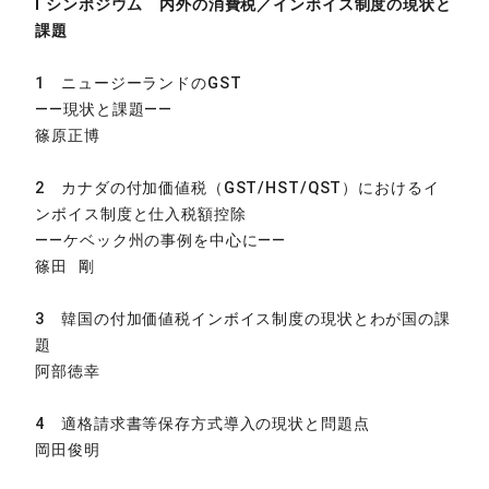
Ⅰ シンポジウム 内外の消費税／インボイス制度の現状と
課題
1 ニュージーランドのGST
——現状と課題——
篠原正博
2 カナダの付加価値税（GST/HST/QST）におけるイ
ンボイス制度と仕入税額控除
——ケベック州の事例を中心に——
篠田 剛
3 韓国の付加価値税インボイス制度の現状とわが国の課
題
阿部徳幸
4 適格請求書等保存方式導入の現状と問題点
岡田俊明