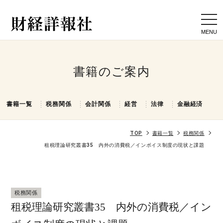
togg
navi
書籍のご案内
書籍一覧
税務関係
会計関係
経営
法律
金融経済
TOP
書籍一覧
税務関係
租税理論研究叢書35 内外の消費税／インボイス制度の現状と課題
税務関係
租税理論研究叢書35 内外の消費税／イン