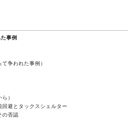
れた事例
って争われた事例）
から）
税回避とタックスシェルター
その否認