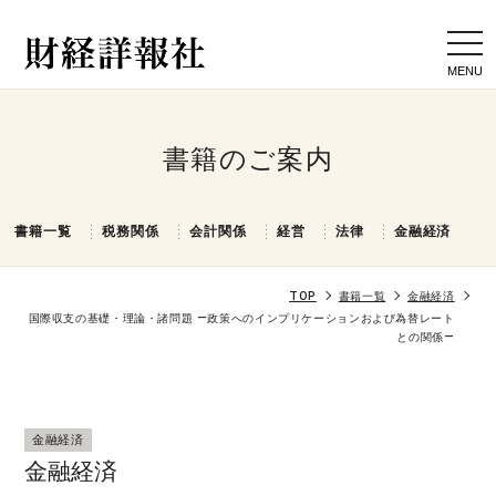
togg
navi
書籍のご案内
書籍一覧
税務関係
会計関係
経営
法律
金融経済
TOP
書籍一覧
金融経済
国際収支の基礎・理論・諸問題 ―政策へのインプリケーションおよび為替レート
との関係―
金融経済
金融経済