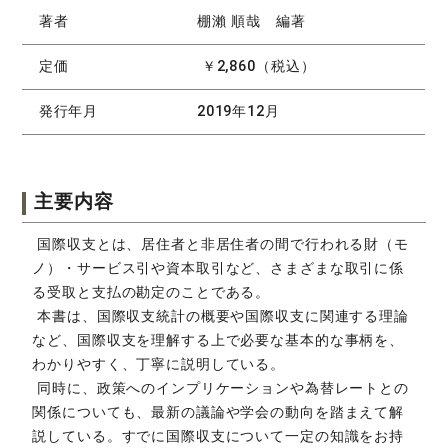
著者
棚瀨 順哉 編著
定価
￥2,860（税込）
発行年月
2019年12月
主要内容
国際収支とは、居住者と非居住者の間で行われる財（モ
ノ）・サービス引や資本取引など、さまざまな取引に係
る受取と支払の勘定のことである。
本書は、国際収支統計の概要や国際収支に関連する理論
など、国際収支を理解する上で必要な基本的な事柄を、
わかりやすく、丁寧に説明している。
同時に、政策へのインプリケーションや為替レートとの
関係についても、最新の議論や学会の動向を踏まえて解
説している。すでに国際収支について一定の知識をお持