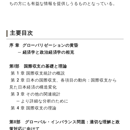
ちの方にも有益な情報を提供しうるものとなっている。
主要目次
序 章 グローバリゼーションの黄昏
─ 経済学と政治経済学の相克
第Ⅰ部 国際収支の基礎と理論
第 1 章 国際収支統計の概説
第 2 章 日本の国際収支、各項目の動向：国際収支から
見た日本経済の構造変化
第 3 章 その他の関連統計
─ より詳細な分析のために
第 4 章 国際収支の理論
第Ⅱ部 グローバル・インバランス問題：適切な理解と政
策対応に向けて